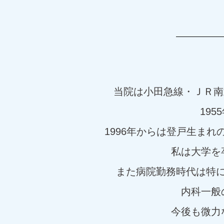
当院は小田急線・ＪＲ南
19
1996年からは登戸生ま
私は大学を
また病院勤務時代は特
内科一般
今後も微力