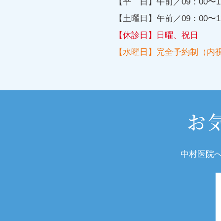
【平 日】
午前／09：00
【土曜日】
午前／09：00
【休診日】
日曜、祝日
【水曜日】
完全予約制（内
お
中村医院