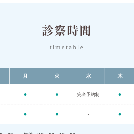
診察時間
timetable
月
火
水
木
●
●
●
完全
予約制
●
●
●
-