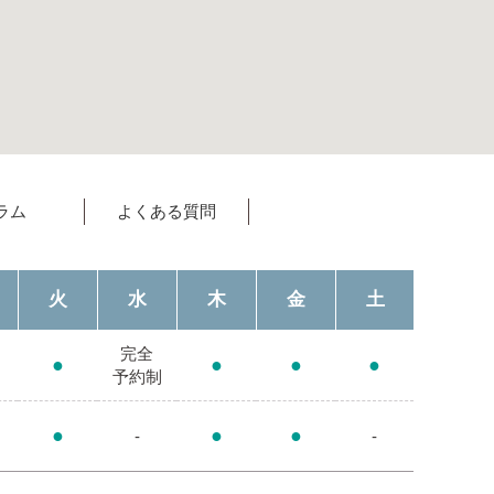
ラム
よくある質問
火
水
木
金
土
完全
●
●
●
●
予約制
●
●
●
-
-