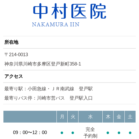
所在地
〒214-0013
神奈川県川崎市多摩区登戸新町358-1
アクセス
最寄り駅：小田急線・ＪＲ南武線 登戸駅
最寄りバス停：川崎市営バス 登戸駅入口
月
火
水
木
金
土
完全
●
●
●
●
●
09：00〜12：00
予約制