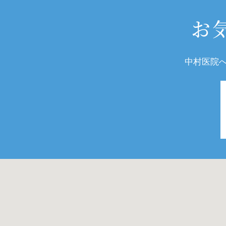
お
中村医院