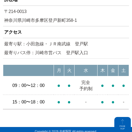
〒214-0013
神奈川県川崎市多摩区登戸新町358-1
アクセス
最寄り駅：小田急線・ＪＲ南武線 登戸駅
最寄りバス停：川崎市営バス 登戸駅入口
月
火
水
木
金
土
完全
●
●
●
●
●
09：00〜12：00
予約制
●
●
●
●
15：00〜18：00
-
-
Copyright © 2026 中村医院 All rights reserved.