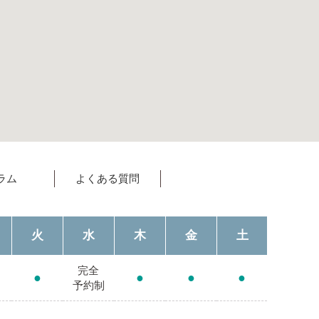
ラム
よくある質問
火
水
木
金
土
完全
●
●
●
●
予約制