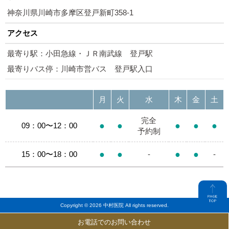
神奈川県川崎市多摩区登戸新町358-1
アクセス
最寄り駅：小田急線・ＪＲ南武線 登戸駅
最寄りバス停：川崎市営バス 登戸駅入口
月
火
水
木
金
土
完全
●
●
●
●
●
09：00〜12：00
予約制
●
●
●
●
15：00〜18：00
-
-
Copyright © 2026 中村医院 All rights reserved.
お電話でのお問い合わせ